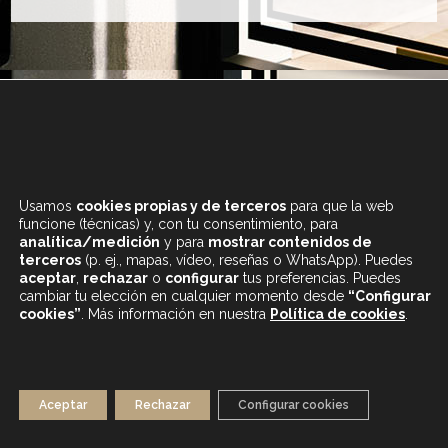
+34 933 682 555
LUNES A SÁBADO
Usamos
cookies propias y de terceros
para que la web
DE 9.30 A 20H
funcione (técnicas) y, con tu consentimiento, para
analítica/medición
y para
mostrar contenidos de
terceros
(p. ej., mapas, vídeo, reseñas o WhatsApp). Puedes
aceptar
,
rechazar
o
configurar
tus preferencias. Puedes
cambiar tu elección en cualquier momento desde
“Configurar
cookies”
. Más información en nuestra
Política de cookies
.
CONTENIDOS DESTACADOS
BLOG
MAPA WEB
AVISO LEGAL
Aceptar
Rechazar
Configurar cookies
POLÍTICA DE PRIVACIDAD
POLÍTICA DE COOKIES