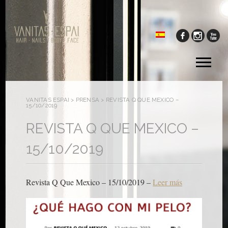
Tog
me
VANITAS ESPAI
>
PRENSA
>
REVISTA Q QUE MEXICO –
15/10/2019
REVISTA Q QUE MEXICO –
15/10/2019
Revista Q Que Mexico – 15/10/2019 –
Leer más